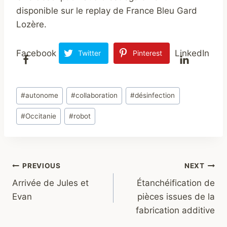
disponible sur le replay de France Bleu Gard
Lozère.
Facebook
LinkedIn
Twitter
Pinterest
Post
#
autonome
#
collaboration
#
désinfection
Tags:
#
Occitanie
#
robot
Navigation
PREVIOUS
NEXT
Arrivée de Jules et
Étanchéification de
de
Evan
pièces issues de la
l’article
fabrication additive